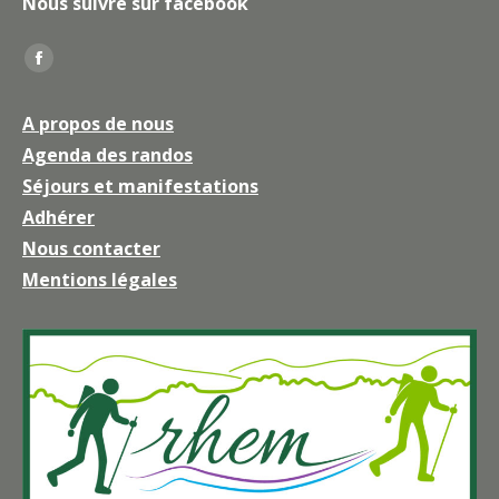
Nous suivre sur facebook
Trouvez nous sur :
La
page
A propos de nous
Facebook
Agenda des randos
s'ouvre
Séjours et manifestations
dans
une
Adhérer
nouvelle
Nous contacter
fenêtre
Mentions légales