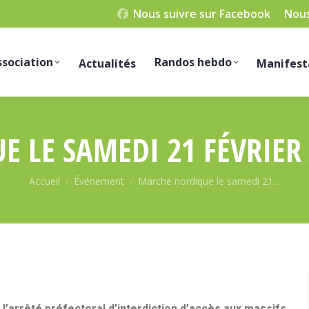
Nous suivre sur Facebook
Nous
ssociation
Randos hebdo
Actualités
Manifest
 LE SAMEDI 21 FÉVRIER
Vous êtes ici :
Accueil
Événement
Marche nordique le samedi 21…
l’arrêté préfectoral d’interdiction d’accès aux massifs