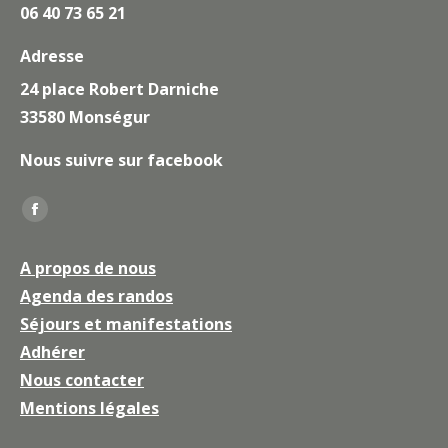
06 40 73 65 21
Adresse
24 place Robert Darniche
33580 Monségur
Nous suivre sur facebook
Trouvez nous sur :
La
page
A propos de nous
Facebook
Agenda des randos
s'ouvre
Séjours et manifestations
dans
une
Adhérer
nouvelle
Nous contacter
fenêtre
Mentions légales