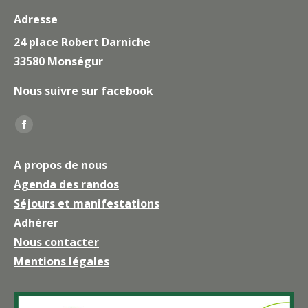
Adresse
24 place Robert Darniche
33580 Monségur
Nous suivre sur facebook
Trouvez nous sur :
La
page
A propos de nous
Facebook
Agenda des randos
s'ouvre
Séjours et manifestations
dans
une
Adhérer
nouvelle
Nous contacter
fenêtre
Mentions légales