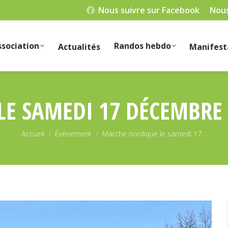
Nous suivre sur Facebook
Nous
ssociation
Randos hebdo
Actualités
Manifest
E SAMEDI 17 DÉCEMBRE 
Vous êtes ici :
Accueil
Événement
Marche nordique le samedi 17…