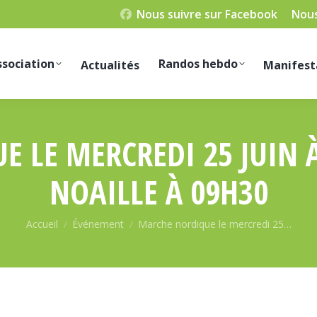
Nous suivre sur Facebook
Nous
ssociation
Randos hebdo
Actualités
Manifest
 LE MERCREDI 25 JUIN À 
NOAILLE À 09H30
Vous êtes ici :
Accueil
Événement
Marche nordique le mercredi 25…