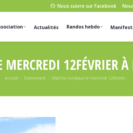
Nous suivre sur Facebook
Nous
ssociation
Randos hebdo
Actualités
Manifest
 MERCREDI 12FÉVRIER À 
Vous êtes ici :
Accueil
Événement
Marche nordique le mercredi 12février…