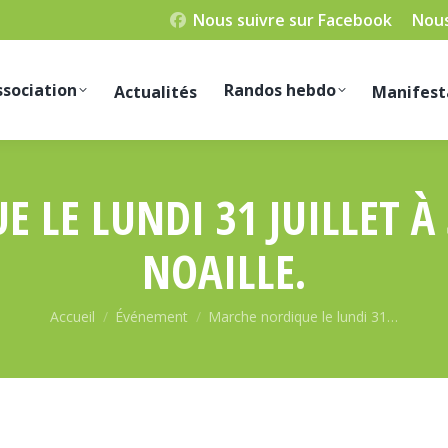
Nous suivre sur Facebook
Nous
ssociation
Randos hebdo
Actualités
Manifest
LE LUNDI 31 JUILLET À 
NOAILLE.
Vous êtes ici :
Accueil
Événement
Marche nordique le lundi 31…