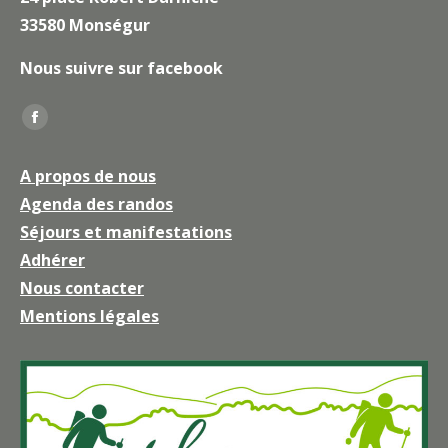
33580 Monségur
Nous suivre sur facebook
Trouvez nous sur :
La
page
A propos de nous
Facebook
Agenda des randos
s'ouvre
Séjours et manifestations
dans
une
Adhérer
nouvelle
Nous contacter
fenêtre
Mentions légales