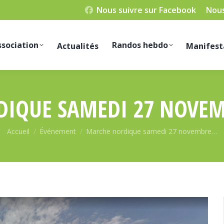
Nous suivre sur Facebook
Nous
ssociation
Randos hebdo
Actualités
Manifest
IQUE SAMEDI 27 NOVE
Vous êtes ici :
Accueil
Événement
Marche nordique samedi 27 novembre…