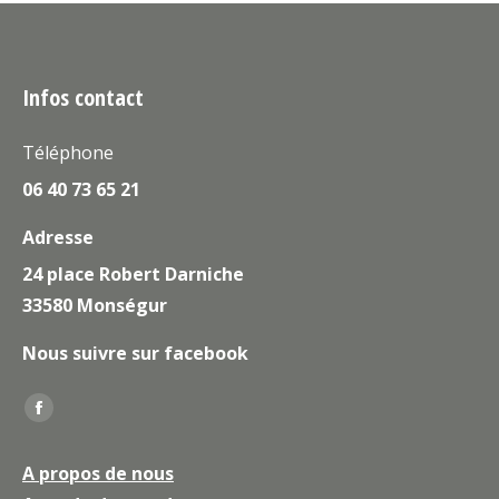
Infos contact
Téléphone
06 40 73 65 21
Adresse
24 place Robert Darniche
33580 Monségur
Nous suivre sur facebook
Trouvez nous sur :
La
page
A propos de nous
Facebook