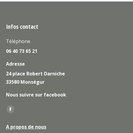
Infos contact
Téléphone
06 40 73 65 21
Adresse
24 place Robert Darniche
33580 Monségur
Nous suivre sur facebook
Trouvez nous sur :
La
page
A propos de nous
Facebook