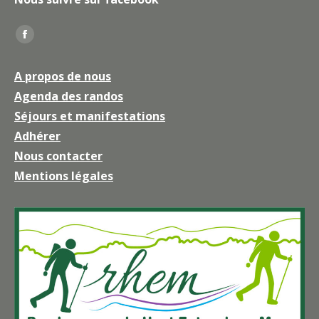
Trouvez nous sur :
La
page
A propos de nous
Facebook
Agenda des randos
s'ouvre
Séjours et manifestations
dans
une
Adhérer
nouvelle
Nous contacter
fenêtre
Mentions légales