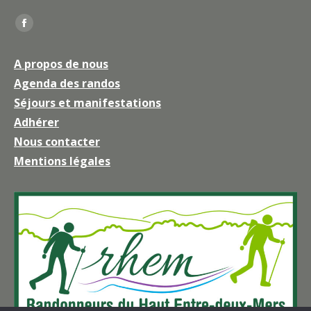
Trouvez nous sur :
La
page
A propos de nous
Facebook
Agenda des randos
s'ouvre
Séjours et manifestations
dans
une
Adhérer
nouvelle
Nous contacter
fenêtre
Mentions légales