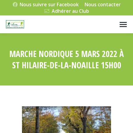
Nous suivre sur Facebook
Nous contacter
Adhérer au Club
MARCHE NORDIQUE 5 MARS 2022 À
ST HILAIRE-DE-LA-NOAILLE 15H00
Vous êtes ici :