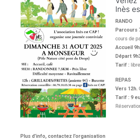
Venez 
Inès es
RANDO
Parcours 
cours de p
Accueil 9h
Départ 9h3
Tarif :
libr
REPAS
Vers 12h.
G
Tarif : 9 e
Réservation
Plus d’info, contactez l’organisation