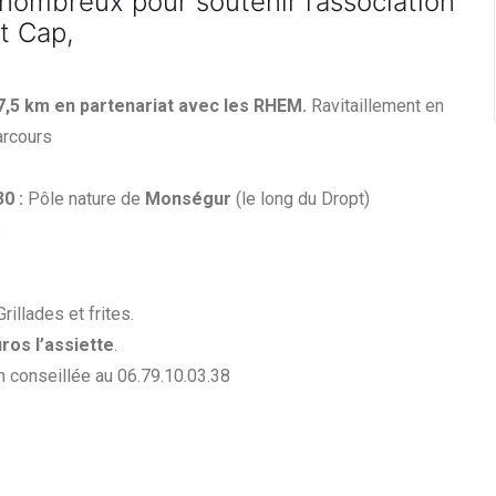
nombreux pour soutenir l’association
t Cap,
7,5 km en partenariat avec les RHEM.
Ravitaillement en
arcours
0 :
Pôle nature de
Monségur
(le long du Dropt)
e
rillades et frites.
uros l’assiette
.
 conseillée au 06.79.10.03.38