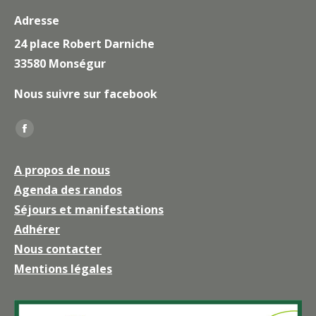
Adresse
24 place Robert Darniche
33580 Monségur
Nous suivre sur facebook
Trouvez nous sur :
La
page
A propos de nous
Facebook
Agenda des randos
s'ouvre
Séjours et manifestations
dans
une
Adhérer
nouvelle
Nous contacter
fenêtre
Mentions légales