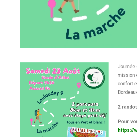
Journée 
mission 
confort 
Bordeaux
2 randos
Pour vou
https:/