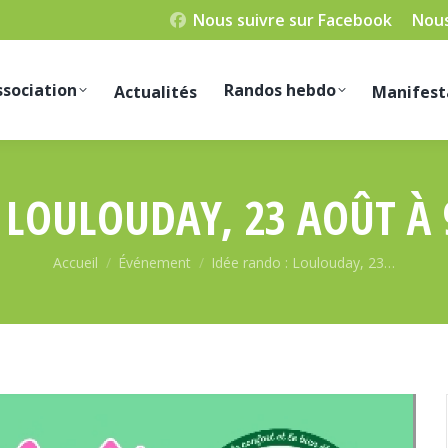
Nous suivre sur Facebook
Nous
ssociation
Randos hebdo
Actualités
Manifest
 LOULOUDAY, 23 AOÛT À 
Vous êtes ici :
Accueil
Événement
Idée rando : Loulouday, 23…