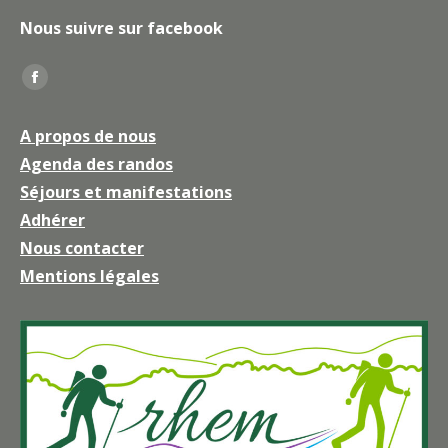
Nous suivre sur facebook
Trouvez nous sur :
La
page
A propos de nous
Facebook
Agenda des randos
s'ouvre
Séjours et manifestations
dans
une
Adhérer
nouvelle
Nous contacter
fenêtre
Mentions légales