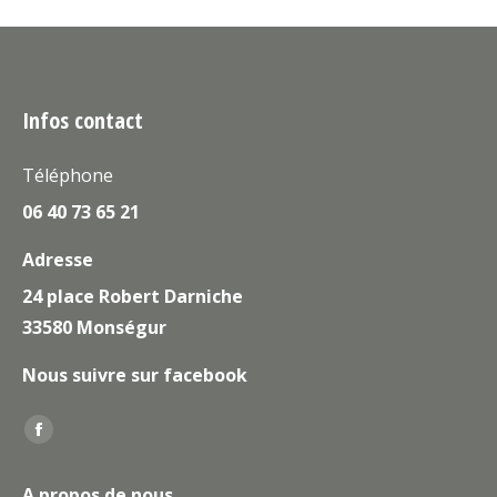
Infos contact
Téléphone
06 40 73 65 21
Adresse
24 place Robert Darniche
33580 Monségur
Nous suivre sur facebook
Trouvez nous sur :
La
page
A propos de nous