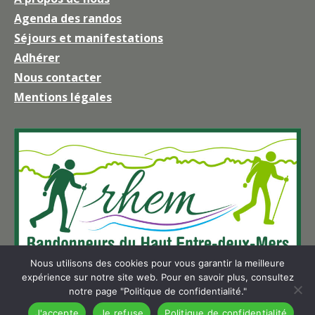
Facebook
Agenda des randos
s'ouvre
Séjours et manifestations
dans
une
Adhérer
nouvelle
Nous contacter
fenêtre
Mentions légales
Nous utilisons des cookies pour vous garantir la meilleure
expérience sur notre site web. Pour en savoir plus, consultez
notre page "Politique de confidentialité."
J'accepte
Je refuse
Politique de confidentialité